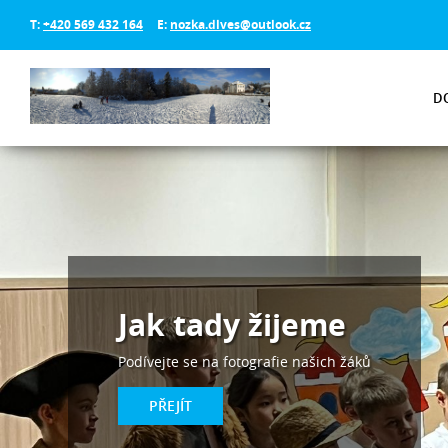
T:
+420 569 432 164
E:
nozka.dlves@outlook.cz
D
Jak tady žijeme
Podívejte se na fotografie našich žáků
PŘEJÍT