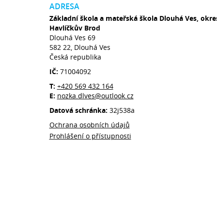
ADRESA
Základní škola a mateřská škola Dlouhá Ves, okre
Havlíčkův Brod
Dlouhá Ves 69
582 22, Dlouhá Ves
Česká republika
IČ:
71004092
T:
+420 569 432 164
E:
nozka.dlves@outlook.cz
Datová schránka:
32j538a
Ochrana osobních údajů
Prohlášení o přístupnosti