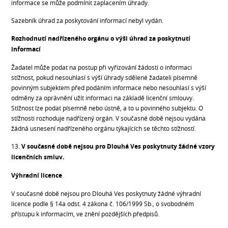
informace se může podmínit zaplacením úhrady.
Sazebník úhrad za poskytování informací nebyl vydán.
Rozhodnutí nadřízeného orgánu o výši úhrad za poskytnutí
informací
Žadatel může podat na postup při vyřizování žádosti o informaci
stížnost, pokud nesouhlasí s výší úhrady sdělené žadateli písemně
povinným subjektem před podáním informace nebo nesouhlasí s výší
odměny za oprávnění užít informaci na základě licenční smlouvy.
Stížnost lze podat písemně nebo ústně, a to u povinného subjektu. O
stížnosti rozhoduje nadřízený orgán. V současné době nejsou vydána
žádná usnesení nadřízeného orgánu týkajících se těchto stížností.
13.
V současné době nejsou pro Dlouhá Ves poskytnuty žádné vzory
licenčních smluv.
Výhradní licence
V současné době nejsou pro Dlouhá Ves poskytnuty žádné výhradní
licence podle § 14a odst. 4 zákona č. 106/1999 Sb., o svobodném
přístupu k informacím, ve znění pozdějších předpisů.