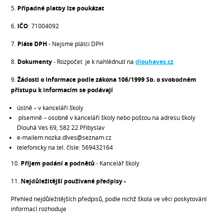
5.
Případné platby lze poukázat
6.
IČO
: 71004092
7.
Pláte DPH
- Nejsme plátci DPH
8.
Dokumenty
- Rozpočet je k nahlédnutí na
dlouhaves.cz
9.
Žádosti o informace podle zákona 106/1999 Sb. o svobodném
přístupu k informacím se podávají
ústně – v kanceláři školy
písemně – osobně v kanceláři školy nebo poštou na adresu školy
Dlouhá Ves 69, 582 22 Přibyslav
e-mailem:nozka.dlves@seznam.cz
telefonicky na tel. čísle: 569432164
10.
Příjem podání a podnětů
- Kancelář školy
11.
Nejdůležitější používané předpisy -
Přehled nejdůležitějších předpisů, podle nichž škola ve věci poskytování
informací rozhoduje