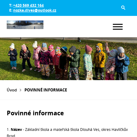
T:
+420 569 432 164
E:
nozka.dlves@outlook.cz
Úvod
POVINNÉ INFORMACE
Povinné informace
1.
Název
- Základní škola a mateřská škola Dlouhá Ves, okres Havlíčkův
Brod