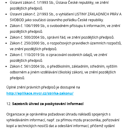
Ústavní zákon č. 1/1993 Sb., Ústava České republiky, ve znění
pozdějších předpisů.
Ústavní zákon č. 2/1993 Sb., o vyhlášení LISTINY ZÁKLADNÍCH PRÁV A
SVOBOD jako součásti ústavního pořádku České republiky.
Zákon č. 106/1999 Sb., o svobodném přístupu k informacím, ve znění
pozdějších předpisů.
Zákon č. 500/2004 Sb., správní řád, ve znění pozdějších předpisů.
Zákon č. 250/2000 Sb., o rozpočtových pravidlech územních rozpočtů,
ve znění pozdějších předpisů.
Zákon č. 110/2019 Sb. o zpracování osobních údajů, ve znění
pozdějších předpisů.
Zákon č. 561/2004 Sb., o předškolním, základním, středním, vyšším
odborném a jiném vzdělávání (školský zákon), ve znění pozdějších
předpisů.
Úplné znění právních předpisů je dostupné na
http://aplikace.mvcr.cz/sbirka-zakonu/
12.
Sazebník úhrad za poskytování informací
Organizace je oprávněna požadovat úhradu nákladů spojených s
vyhledáváním informací, např. za přímou mzdu pracovníka, pořizování
kopií a technických nosičů dat a odesílání informací, přičemž vydání