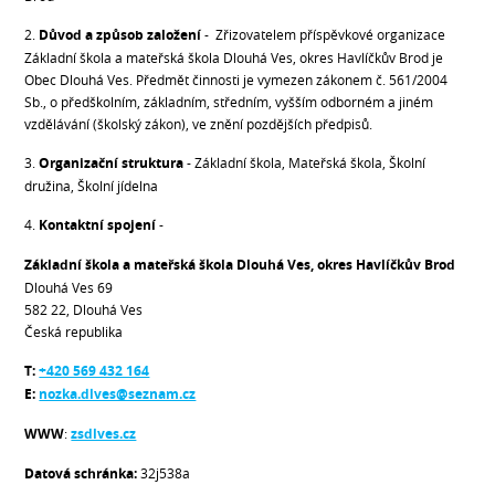
2.
Důvod a způsob založení
- Zřizovatelem příspěvkové organizace
Základní škola a mateřská škola Dlouhá Ves, okres Havlíčkův Brod je
Obec Dlouhá Ves. Předmět činnosti je vymezen zákonem č. 561/2004
Sb., o předškolním, základním, středním, vyšším odborném a jiném
vzdělávání (školský zákon), ve znění pozdějších předpisů.
3.
Organizační struktura
- Základní škola, Mateřská škola, Školní
družina, Školní jídelna
4.
Kontaktní spojení
-
Základní škola a mateřská škola Dlouhá Ves, okres Havlíčkův Brod
Dlouhá Ves 69
582 22, Dlouhá Ves
Česká republika
T:
+420 569 432 164
E:
nozka.dlves@seznam.cz
WWW
:
zsdlves.cz
Datová schránka:
32j538a