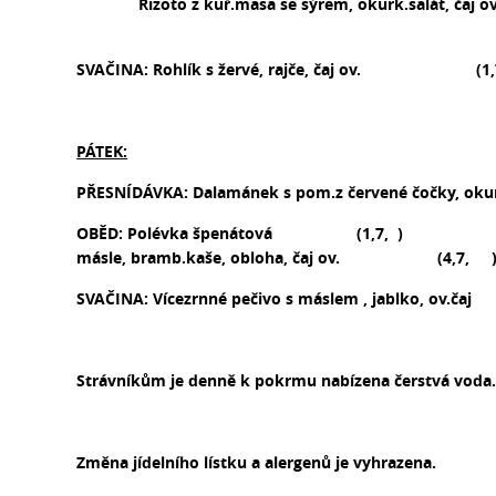
Rizoto z kuř.masa se sýrem,
okurk.salát
, 
SVAČINA: Rohlík s žervé, rajče, čaj ov. (1,
PÁTEK:
PŘESNÍDÁVKA:
Dalamánek s pom.z červené čočky, oku
OBĚD: Polévka
špenátová
(1,7, )
másle, bramb.kaše, obloha, čaj
ov.
(4,7, 
SVAČINA: Vícezrnné pečivo s
máslem
, jablko,
ov.čaj
(
Strávníkům je denně k pokrmu nabízena čerstvá voda
Změna jídelního lístku a alergenů je vyhrazena.