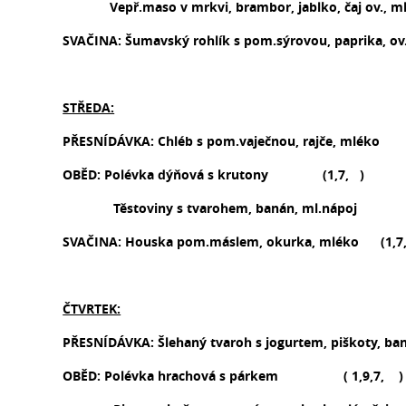
Vepř.maso v mrkvi, brambor, jablko, čaj 
SVAČINA: Šumavský rohlík s pom.sýrovou, paprika,
STŘEDA:
PŘESNÍDÁVKA: Chléb s pom.vaječnou, rajče, mléko
OBĚD: Polévka dýňová s krutony (1,7, )
Těstoviny s tvarohem,
banán
, ml.nápoj (7
SVAČINA: Houska pom.máslem, okurka, mléko (1,
ČTVRTEK:
PŘESNÍDÁVKA: Šlehaný tvaroh
s jogurtem
, piškoty, b
OBĚD: Polévka hrachová
s párkem
( 1,9,7, )