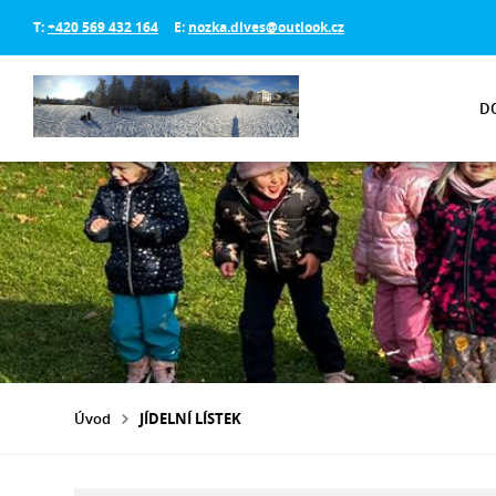
T:
+420 569 432 164
E:
nozka.dlves@outlook.cz
D
Úvod
JÍDELNÍ LÍSTEK