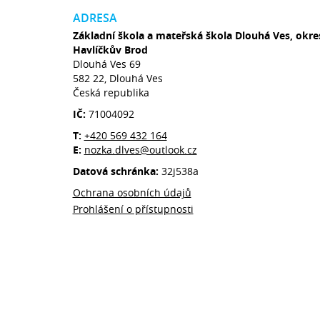
ADRESA
Základní škola a mateřská škola Dlouhá Ves, okre
Havlíčkův Brod
Dlouhá Ves 69
582 22, Dlouhá Ves
Česká republika
IČ:
71004092
T:
+420 569 432 164
E:
nozka.dlves@outlook.cz
Datová schránka:
32j538a
Ochrana osobních údajů
Prohlášení o přístupnosti