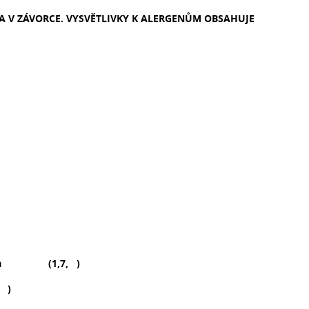
LA V ZÁVORCE. VYSVĚTLIVKY K ALERGENŮM OBSAHUJE
lá káva (1,7, )
 )