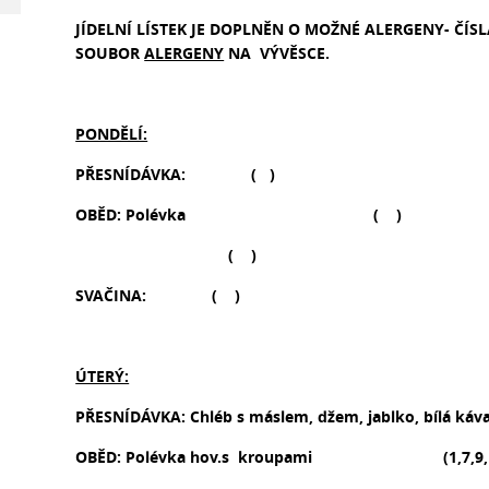
JÍDELNÍ LÍSTEK JE DOPLNĚN O MOŽNÉ ALERGENY- ČÍS
SOUBOR
ALERGENY
NA VÝVĚSCE.
PONDĚLÍ:
PŘESNÍDÁVKA: ( )
OBĚD: Polévka ( )
( )
SVAČINA: ( )
ÚTERÝ:
PŘESNÍDÁVKA: Chléb s máslem, džem, jablko, bí
OBĚD: Polévka hov.s kroupami (1,7,9,