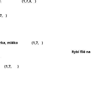
čaj ov. (1,7,3, )
7, )
rka
,
mléko
(1,
7,
)
 Rybí filé na
)
1,7, )
.