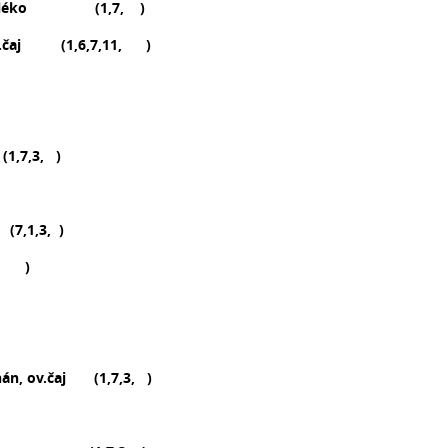
ov., mléko (1,7, )
 ov.čaj (1,6,7,11, )
 (1,7,3,
)
,1,3, )
7, )
anán, ov.čaj (1,7,3, )