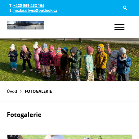
T:
+420 569 432 164
E:
nozka.dlves@outlook.cz
Úvod
FOTOGALERIE
Fotogalerie