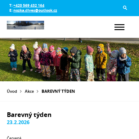
T:
+420 569 432 164
E:
nozka.dlves@outlook.cz
Úvod
Akce
BAREVNÝ TÝDEN
Barevný týden
23.2.2026
Červená