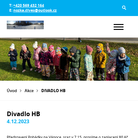
T:
+420 569 432 164
E:
nozka.dlves@outlook.cz
Úvod
Akce
DIVADLO HB
Divadlo HB
4.12.2023
Představení Pohádky na Vánoce, sraz v 7.15, prosíme o zaplacení 80 Kč.