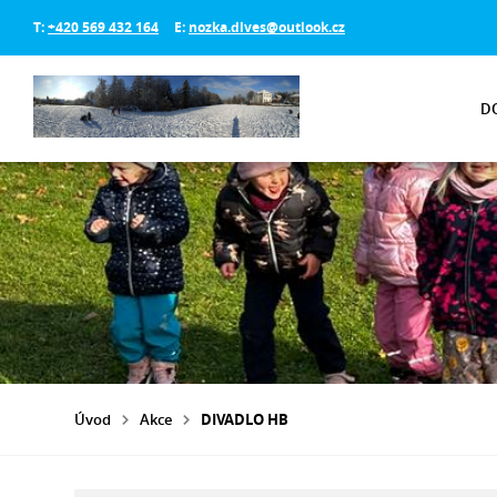
T:
+420 569 432 164
E:
nozka.dlves@outlook.cz
D
Úvod
Akce
DIVADLO HB