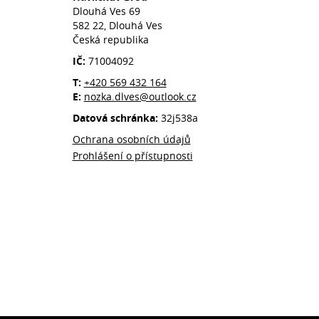
Dlouhá Ves 69
582 22, Dlouhá Ves
Česká republika
IČ:
71004092
T:
+420 569 432 164
E:
nozka.dlves@outlook.cz
Datová schránka:
32j538a
Ochrana osobních údajů
Prohlášení o přístupnosti