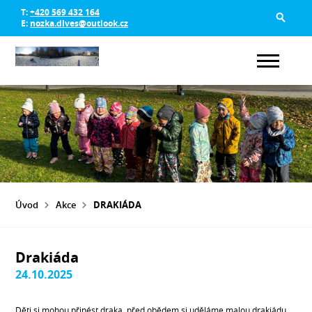
T:
+420 569 432 164
E:
nozka.dlves@outlook.cz
Úvod
Akce
DRAKIÁDA
Drakiáda
24.10.2025
Děti si mohou přinést draka, před obědem si uděláme malou drakiádu.