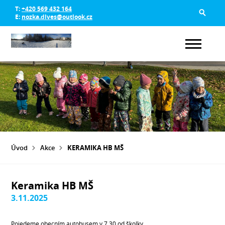
T:
+420 569 432 164
E:
nozka.dlves@outlook.cz
Úvod
Akce
KERAMIKA HB MŠ
Keramika HB MŠ
3.11.2025
Pojedeme obecním autobusem v 7.30 od školky.