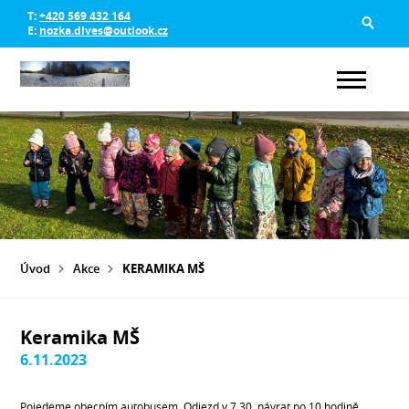
T:
+420 569 432 164
E:
nozka.dlves@outlook.cz
Úvod
Akce
KERAMIKA MŠ
Keramika MŠ
6.11.2023
Pojedeme obecním autobusem. Odjezd v 7.30, návrat po 10 hodině.