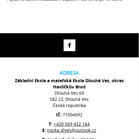
ADRESA
Základní škola a mateřská škola Dlouhá Ves, okres
Havlíčkův Brod
Dlouhá Ves 69
582 22, Dlouhá Ves
Česká republika
IČ:
71004092
T:
+420 569 432 164
E:
nozka.dlves@outlook.cz