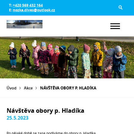
T:
+420 569 432 164
E:
nozka.dlves@outlook.cz
Úvod
Akce
NÁVŠTĚVA OBORY P. HLADÍKA
Návštěva obory p. Hladíka
25.5.2023
Po nějaké době se zase podíváme do obory p. Hladíka.