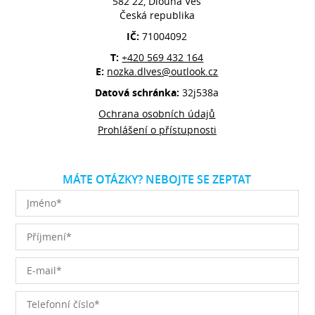
582 22, Dlouhá Ves
Česká republika
IČ:
71004092
T:
+420 569 432 164
E:
nozka.dlves@outlook.cz
Datová schránka:
32j538a
Ochrana osobních údajů
Prohlášení o přístupnosti
MÁTE OTÁZKY? NEBOJTE SE ZEPTAT