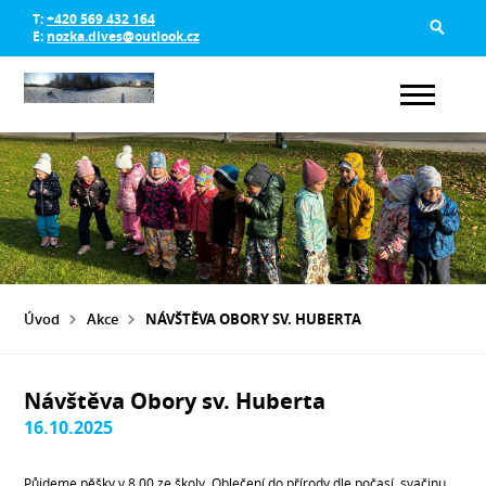
T:
+420 569 432 164
E:
nozka.dlves@outlook.cz
Úvod
Akce
NÁVŠTĚVA OBORY SV. HUBERTA
Návštěva Obory sv. Huberta
16.10.2025
Půjdeme pěšky v 8.00 ze školy. Oblečení do přírody dle počasí, svačinu