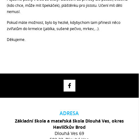
(kdo chce, může mít špekáček), pláštěnku pro jistotu. Učení mít děti
nemusí.
Pokud máte možnost, bylo by hezké, kdybychom tam přinesli něco
zvířatům do krmelce (jablka, sušené pečivo, mrkev,...).
Děkujeme.
ADRESA
Základní škola a mateřská škola Dlouhá Ves, okres
Havlíčkův Brod
Dlouhá Ves 69