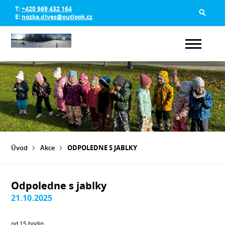
T:
+420 569 432 164
E:
nozka.dlves@outlook.cz
Úvod
Akce
ODPOLEDNE S JABLKY
Odpoledne s jablky
21.10.2025
od 15 hodin