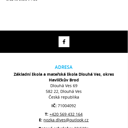
ADRESA
Základní škola a mateřská škola Dlouhá Ves, okres
Havlíčkův Brod
Dlouhá Ves 69
582 22, Dlouhá Ves
Česká republika
IČ:
71004092
T:
+420 569 432 164
E:
nozka.dlves@outlook.cz