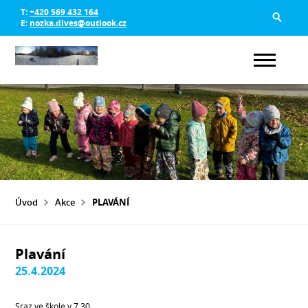
T:
+420 569 432 164
E:
nozka.dlves@outlook.cz
Úvod
Akce
PLAVÁNÍ
Plavání
25.4.2024
Sraz ve škole v 7.30