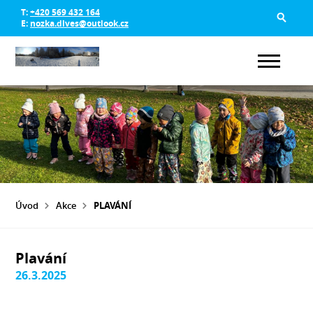
T:
+420 569 432 164
E:
nozka.dlves@outlook.cz
Úvod
Akce
PLAVÁNÍ
Plavání
26.3.2025