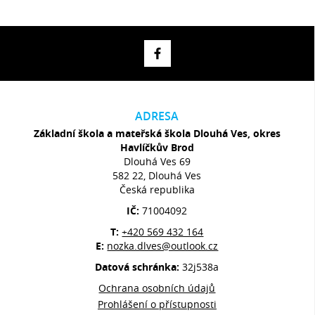
ADRESA
Základní škola a mateřská škola Dlouhá Ves, okres
Havlíčkův Brod
Dlouhá Ves 69
582 22, Dlouhá Ves
Česká republika
IČ:
71004092
T:
+420 569 432 164
E:
nozka.dlves@outlook.cz
Datová schránka:
32j538a
Ochrana osobních údajů
Prohlášení o přístupnosti