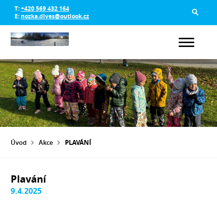
T:
+420 569 432 164
E:
nozka.dlves@outlook.cz
Úvod
Akce
PLAVÁNÍ
Plavání
9.4.2025