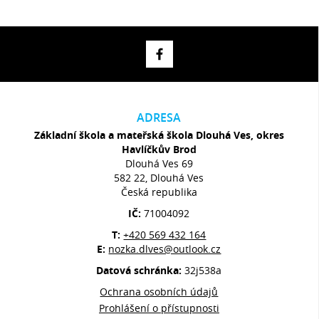
ADRESA
Základní škola a mateřská škola Dlouhá Ves, okres
Havlíčkův Brod
Dlouhá Ves 69
582 22, Dlouhá Ves
Česká republika
IČ:
71004092
T:
+420 569 432 164
E:
nozka.dlves@outlook.cz
Datová schránka:
32j538a
Ochrana osobních údajů
Prohlášení o přístupnosti