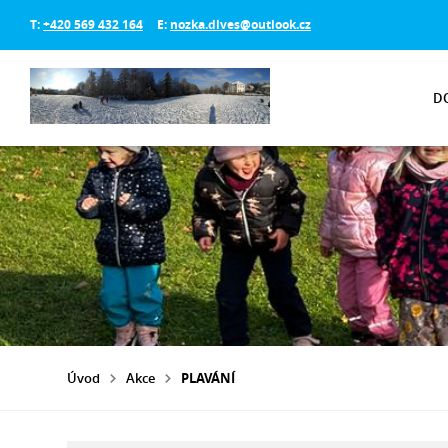
T:
+420 569 432 164
E:
nozka.dlves@outlook.cz
D
Úvod
Akce
PLAVÁNÍ