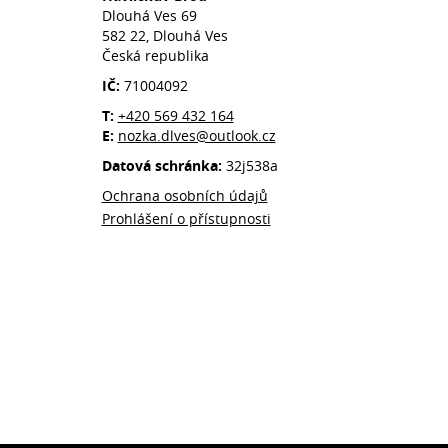
Dlouhá Ves 69
582 22, Dlouhá Ves
Česká republika
IČ:
71004092
T:
+420 569 432 164
E:
nozka.dlves@outlook.cz
Datová schránka:
32j538a
Ochrana osobních údajů
Prohlášení o přístupnosti