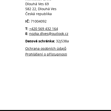
Dlouhá Ves 69
582 22, Dlouhá Ves
Česká republika
IČ:
71004092
T:
+420 569 432 164
E:
nozka.dlves@outlook.cz
Datová schránka:
32j538a
Ochrana osobních údajů
Prohlášení o přístupnosti