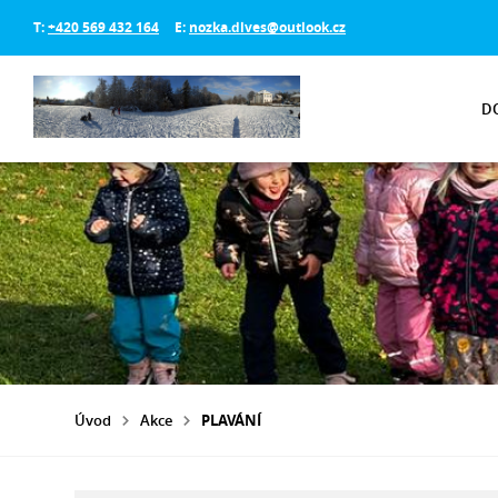
T:
+420 569 432 164
E:
nozka.dlves@outlook.cz
D
Úvod
Akce
PLAVÁNÍ