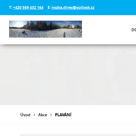
T:
+420 569 432 164
E:
nozka.dlves@outlook.cz
D
Úvod
Akce
PLAVÁNÍ