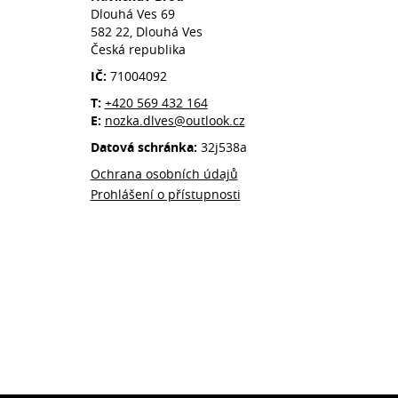
Dlouhá Ves 69
582 22, Dlouhá Ves
Česká republika
IČ:
71004092
T:
+420 569 432 164
E:
nozka.dlves@outlook.cz
Datová schránka:
32j538a
Ochrana osobních údajů
Prohlášení o přístupnosti