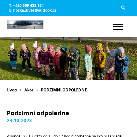
T:
+420 569 432 164
E:
nozka.dlves@outlook.cz
Úvod
Akce
PODZIMNÍ ODPOLEDNE
Podzimní odpoledne
23.10.2023
V pondělí 23.10.2023 od 15 do 17 hodin proběhne na školní zahradě