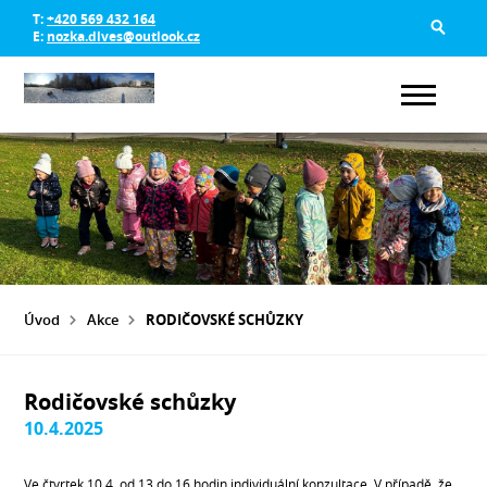
T:
+420 569 432 164
E:
nozka.dlves@outlook.cz
Úvod
Akce
RODIČOVSKÉ SCHŮZKY
Rodičovské schůzky
10.4.2025
Ve čtvrtek 10.4. od 13 do 16 hodin individuální konzultace. V případě, že