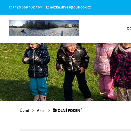
T:
+420 569 432 164
E:
nozka.dlves@outlook.cz
D
Úvod
Akce
ŠKOLNÍ FOCENÍ