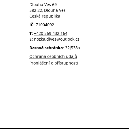
Dlouhá Ves 69
582 22, Dlouhá Ves
Česká republika
IČ:
71004092
T:
+420 569 432 164
E:
nozka.dlves@outlook.cz
Datová schránka:
32j538a
Ochrana osobních údajů
Prohlášení o přístupnosti