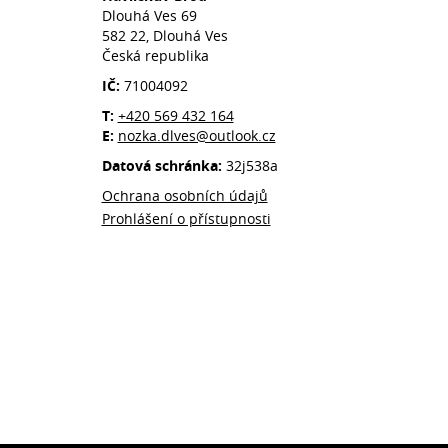
Dlouhá Ves 69
582 22, Dlouhá Ves
Česká republika
IČ:
71004092
T:
+420 569 432 164
E:
nozka.dlves@outlook.cz
Datová schránka:
32j538a
Ochrana osobních údajů
Prohlášení o přístupnosti