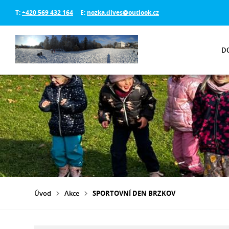
T:
+420 569 432 164
E:
nozka.dlves@outlook.cz
D
Úvod
Akce
SPORTOVNÍ DEN BRZKOV