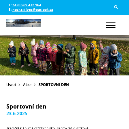
T:
+420 569 432 164
E:
nozka.dlves@outlook.cz
Úvod
Akce
SPORTOVNÍ DEN
Sportovní den
23.6.2025
Tradiční klání málotřídních škol, tentokrát v Brzkově.