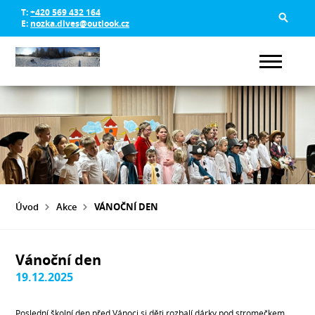
T:
+420 569 432 164
E:
nozka.dlves@outlook.cz
Úvod
Akce
VÁNOČNÍ DEN
Vánoční den
19.12.2025
Poslední školní den před Vánoci si děti rozbalí dárky pod stromečkem,