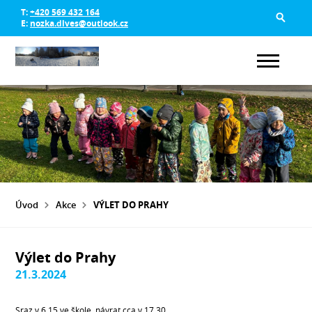
T:
+420 569 432 164
E:
nozka.dlves@outlook.cz
Úvod
Akce
VÝLET DO PRAHY
Výlet do Prahy
21.3.2024
Sraz v 6.15 ve škole, návrat cca v 17.30.