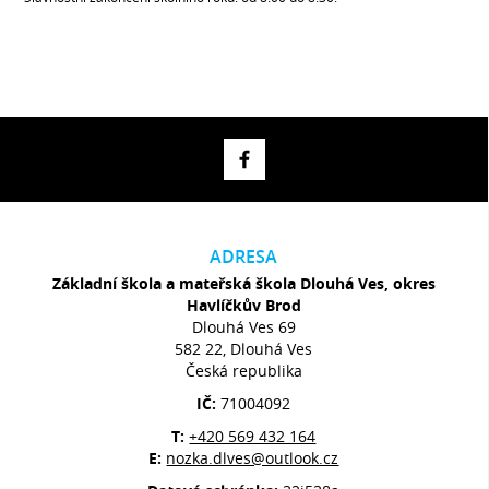
ADRESA
Základní škola a mateřská škola Dlouhá Ves, okres
Havlíčkův Brod
Dlouhá Ves 69
582 22, Dlouhá Ves
Česká republika
IČ:
71004092
T:
+420 569 432 164
E:
nozka.dlves@outlook.cz