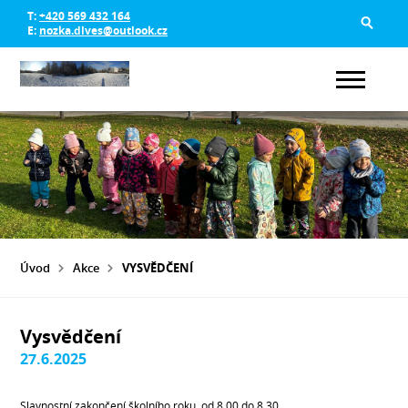
T:
+420 569 432 164
E:
nozka.dlves@outlook.cz
Úvod
Akce
VYSVĚDČENÍ
Vysvědčení
27.6.2025
Slavnostní zakončení školního roku. od 8.00 do 8.30.